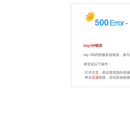
http500错误
http 500内部服务器错误，
请尝试以下操作：
·打开
主页
，然后查找指向您感
·单击
后退
链接，尝试其他链接